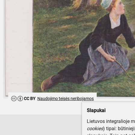
CC BY
Naudojimo teisės neribojamos
Slapukai
Lietuvos integralioje 
cookies
) tipai: būtinie