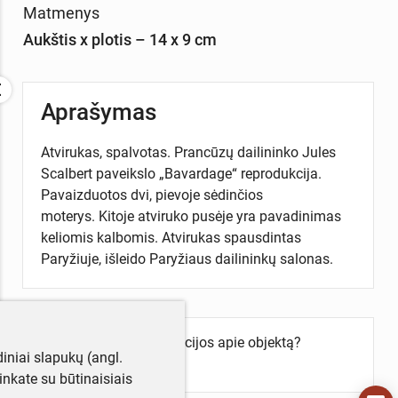
Matmenys
Aukštis x plotis – 14 x 9 cm
Aprašymas
Atvirukas, spalvotas. Prancūzų dailininko Jules
Scalbert paveikslo „Bavardage“ reprodukcija.
Pavaizduotos dvi, pievoje sėdinčios
moterys. Kitoje atviruko pusėje yra pavadinimas
keliomis kalbomis. Atvirukas spausdintas
Paryžiuje, išleido Paryžiaus dailininkų salonas.
Turite daugiau informacijos apie objektą?
iniai slapukų (angl.
Parašykite mums!
utinkate su būtinaisiais