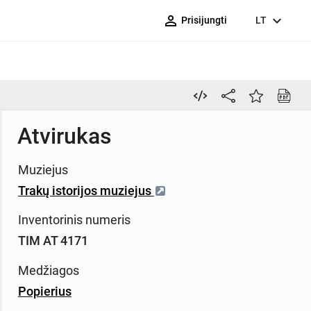
person_outline
expand_more
Prisijungti
LT
Atvirukas
Muziejus
Trakų istorijos muziejus
Inventorinis numeris
TIM AT 4171
Medžiagos
Popierius