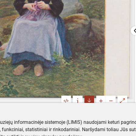
muziejų informacinėje sistemoje (LIMIS) naudojami keturi pagrind
ji, funkciniai, statistiniai ir rinkodariniai. Naršydami toliau Jūs s