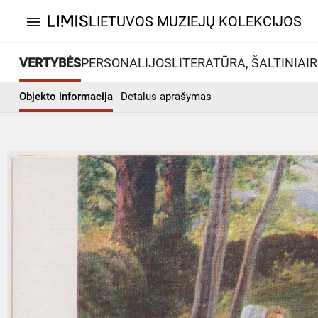
LIETUVOS MUZIEJŲ KOLEKCIJOS
menu
VERTYBĖS
PERSONALIJOS
LITERATŪRA, ŠALTINIAI
R
Objekto informacija
Detalus aprašymas