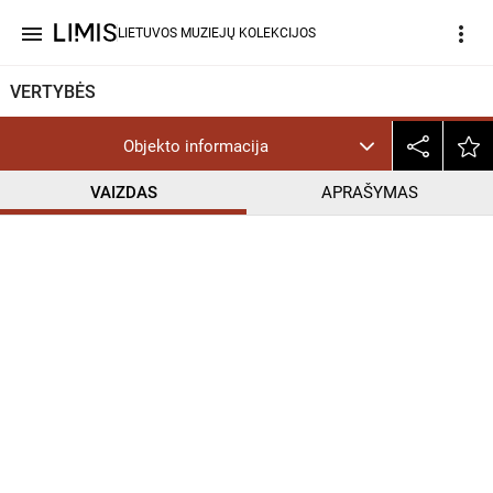
menu
more_vert
LIETUVOS MUZIEJŲ KOLEKCIJOS
VERTYBĖS
Objekto informacija
VAIZDAS
APRAŠYMAS
help_outline
CC BY