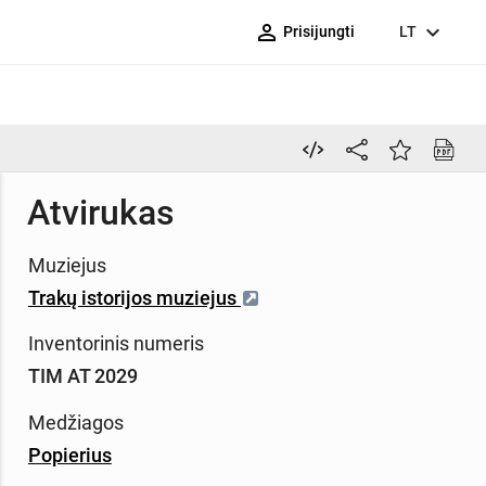
person_outline
expand_more
Prisijungti
LT
Atvirukas
Muziejus
Trakų istorijos muziejus
Inventorinis numeris
TIM AT 2029
Medžiagos
Popierius