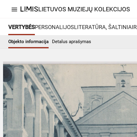
LIETUVOS MUZIEJŲ KOLEKCIJOS
menu
VERTYBĖS
PERSONALIJOS
LITERATŪRA, ŠALTINIAI
R
Objekto informacija
Detalus aprašymas