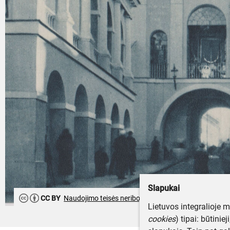
Slapukai
CC BY
Naudojimo teisės neribojamos
Lietuvos integralioje 
cookies
) tipai: būtinie