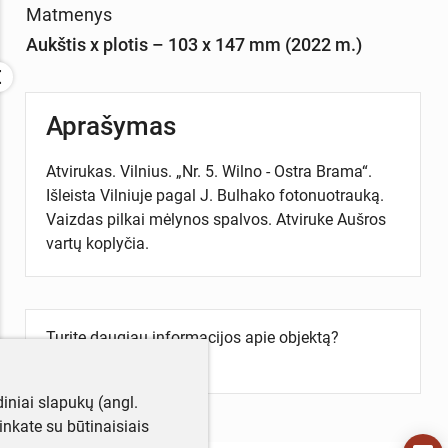
Matmenys
Aukštis x plotis – 103 x 147 mm (2022 m.)
Aprašymas
Atvirukas. Vilnius. „Nr. 5. Wilno - Ostra Brama“.
Išleista Vilniuje pagal J. Bulhako fotonuotrauką.
Vaizdas pilkai mėlynos spalvos. Atviruke Aušros
vartų koplyčia.
Turite daugiau informacijos apie objektą?
Parašykite mums!
iniai slapukų (angl.
utinkate su būtinaisiais