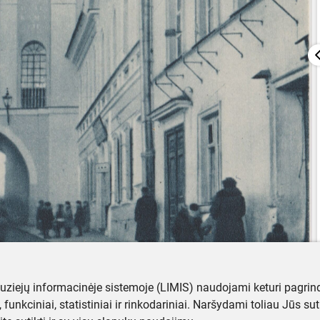
muziejų informacinėje sistemoje (LIMIS) naudojami keturi pagrind
ji, funkciniai, statistiniai ir rinkodariniai. Naršydami toliau Jūs s