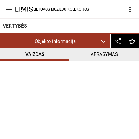
menu
more_vert
LIETUVOS MUZIEJŲ KOLEKCIJOS
VERTYBĖS
Objekto informacija
VAIZDAS
APRAŠYMAS
help_outline
CC BY