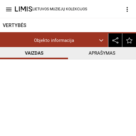
menu
more_vert
LIETUVOS MUZIEJŲ KOLEKCIJOS
VERTYBĖS
Objekto informacija
VAIZDAS
APRAŠYMAS
help_outline
CC BY