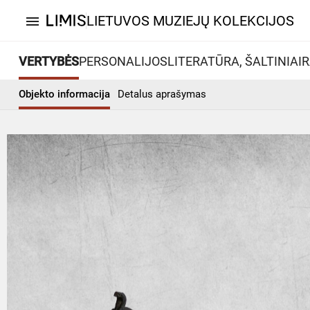
LIETUVOS MUZIEJŲ KOLEKCIJOS
menu
VERTYBĖS
PERSONALIJOS
LITERATŪRA, ŠALTINIAI
R
Objekto informacija
Detalus aprašymas