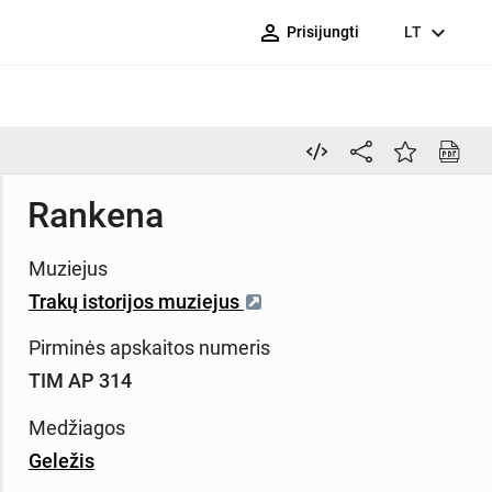
person_outline
expand_more
Prisijungti
LT
Rankena
Muziejus
Trakų istorijos muziejus
Pirminės apskaitos numeris
TIM AP 314
Medžiagos
Geležis