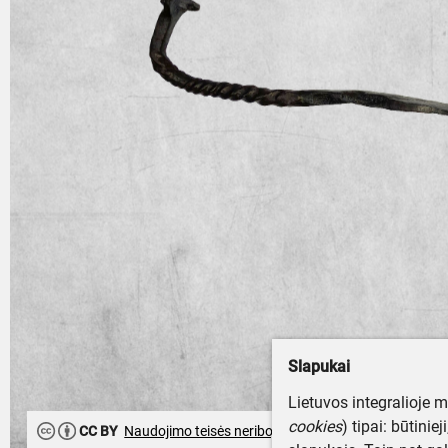
Slapukai
Lietuvos integralioje 
cookies
) tipai: būtinie
CC BY
Naudojimo teisės neribojamos