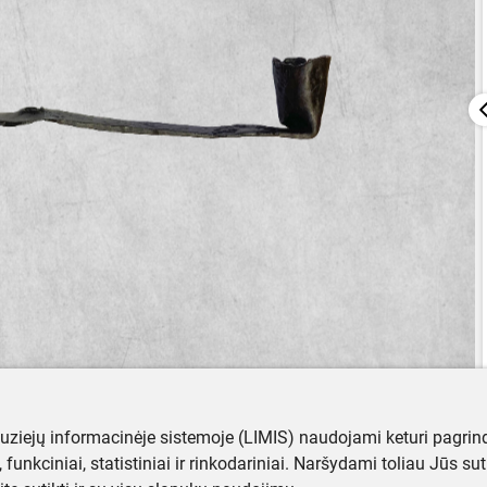
muziejų informacinėje sistemoje (LIMIS) naudojami keturi pagrind
ji, funkciniai, statistiniai ir rinkodariniai. Naršydami toliau Jūs s