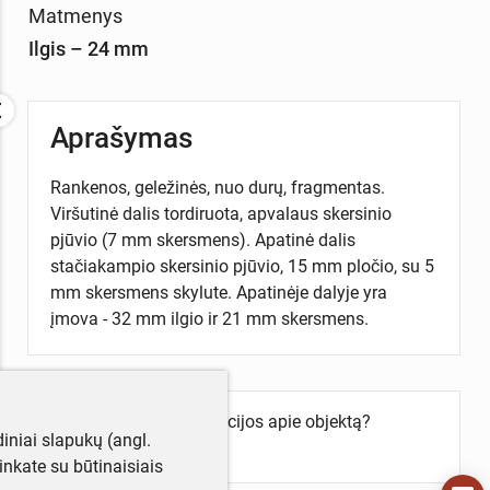
Matmenys
Ilgis – 24 mm
Aprašymas
Rankenos, geležinės, nuo durų, fragmentas.
Viršutinė dalis tordiruota, apvalaus skersinio
pjūvio (7 mm skersmens). Apatinė dalis
stačiakampio skersinio pjūvio, 15 mm pločio, su 5
mm skersmens skylute. Apatinėje dalyje yra
įmova - 32 mm ilgio ir 21 mm skersmens.
Turite daugiau informacijos apie objektą?
iniai slapukų (angl.
Parašykite mums!
utinkate su būtinaisiais