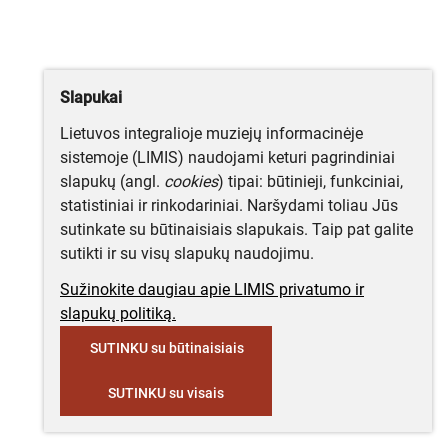
Slapukai
Lietuvos integralioje muziejų informacinėje
sistemoje (LIMIS) naudojami keturi pagrindiniai
slapukų (angl.
cookies
) tipai: būtinieji, funkciniai,
statistiniai ir rinkodariniai. Naršydami toliau Jūs
sutinkate su būtinaisiais slapukais. Taip pat galite
sutikti ir su visų slapukų naudojimu.
Sužinokite daugiau apie LIMIS privatumo ir
slapukų politiką.
SUTINKU su būtinaisiais
SUTINKU su visais