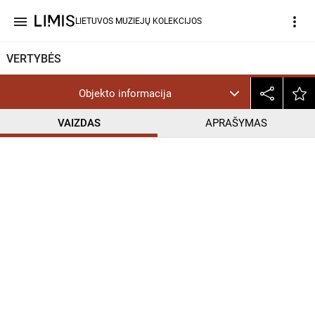
menu
more_vert
LIETUVOS MUZIEJŲ KOLEKCIJOS
VERTYBĖS
Objekto informacija
VAIZDAS
APRAŠYMAS
help_outline
CC BY