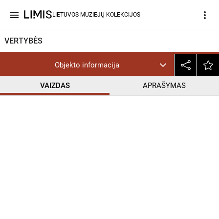
menu
more_vert
LIETUVOS MUZIEJŲ KOLEKCIJOS
VERTYBĖS
Objekto informacija
VAIZDAS
APRAŠYMAS
help_outline
CC BY