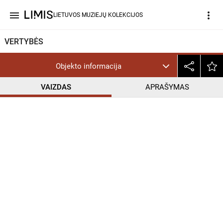
menu
more_vert
LIETUVOS MUZIEJŲ KOLEKCIJOS
VERTYBĖS
Objekto informacija
VAIZDAS
APRAŠYMAS
help_outline
CC BY-NC-ND