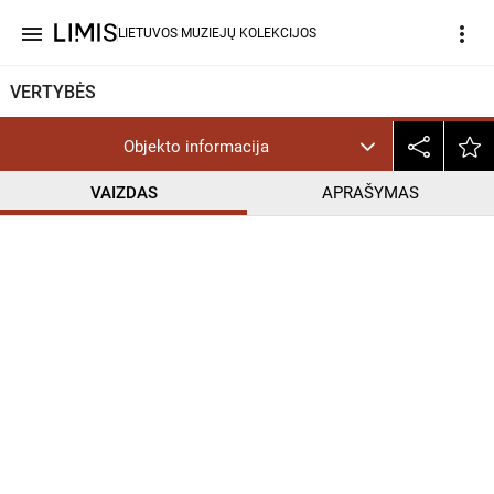
menu
more_vert
LIETUVOS MUZIEJŲ KOLEKCIJOS
VERTYBĖS
Objekto informacija
VAIZDAS
APRAŠYMAS