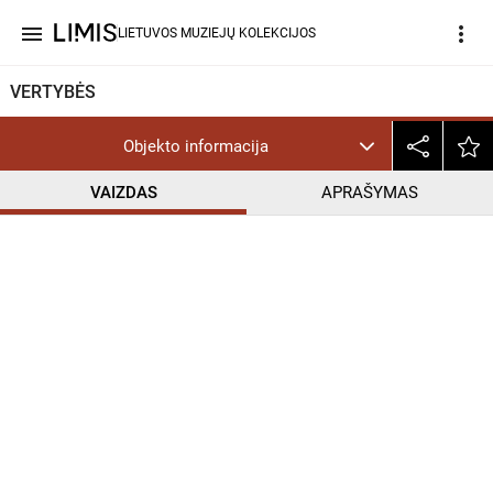
menu
more_vert
LIETUVOS MUZIEJŲ KOLEKCIJOS
VERTYBĖS
Objekto informacija
VAIZDAS
APRAŠYMAS