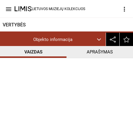
menu
more_vert
LIETUVOS MUZIEJŲ KOLEKCIJOS
VERTYBĖS
Objekto informacija
VAIZDAS
APRAŠYMAS