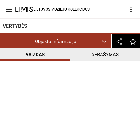
menu
more_vert
LIETUVOS MUZIEJŲ KOLEKCIJOS
VERTYBĖS
Objekto informacija
VAIZDAS
APRAŠYMAS