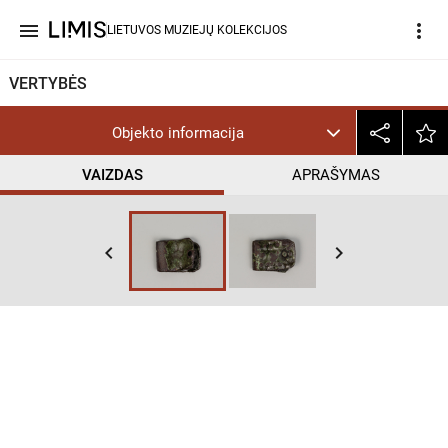
menu
more_vert
LIETUVOS MUZIEJŲ KOLEKCIJOS
VERTYBĖS
Objekto informacija
VAIZDAS
APRAŠYMAS
keyboard_arrow_left
keyboard_arrow_right