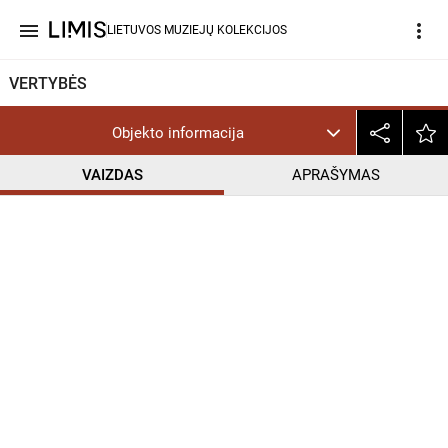
menu
more_vert
LIETUVOS MUZIEJŲ KOLEKCIJOS
VERTYBĖS
Objekto informacija
VAIZDAS
APRAŠYMAS