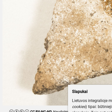
Slapukai
Lietuvos integralioje 
cookies
) tipai: būtinie
CC BY-NC-ND
Naudojimo teisės ribojamos