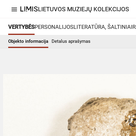
LIETUVOS MUZIEJŲ KOLEKCIJOS
menu
VERTYBĖS
PERSONALIJOS
LITERATŪRA, ŠALTINIAI
R
Objekto informacija
Detalus aprašymas