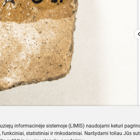
muziejų informacinėje sistemoje (LIMIS) naudojami keturi pagrind
ji, funkciniai, statistiniai ir rinkodariniai. Naršydami toliau Jūs s