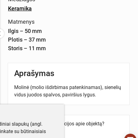
Keramika
Matmenys
Ilgis – 50 mm
Plotis – 37 mm
Storis – 11 mm
Aprašymas
Molinė (molio išdirbimas patenkinamas), sienelių
vidus juodos spalvos, paviršius lygus.
Turite daugiau informacijos apie objektą?
iniai slapukų (angl.
Parašykite mums!
utinkate su būtinaisiais