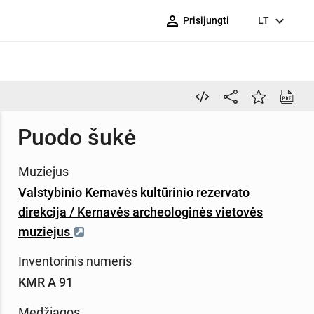
person_outline
expand_more
Prisijungti
LT
Puodo šukė
Muziejus
Valstybinio Kernavės kultūrinio rezervato
direkcija / Kernavės archeologinės vietovės
muziejus
Inventorinis numeris
KMR A 91
Medžiagos