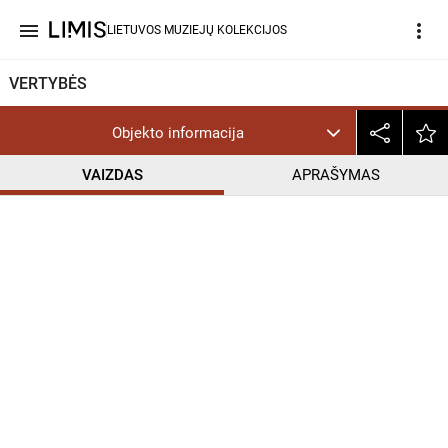
menu
more_vert
LIETUVOS MUZIEJŲ KOLEKCIJOS
VERTYBĖS
Objekto informacija
VAIZDAS
APRAŠYMAS
help_outline
CC BY-NC-ND