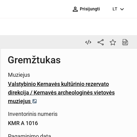
person_outline
expand_more
Prisijungti
LT
Gremžtukas
Muziejus
Valstybinio Kernavės kultūrinio rezervato
direkcija / Kernavės archeologinės vietovės
muziejus
Inventorinis numeris
KMR A 1016
Pagaminimo data