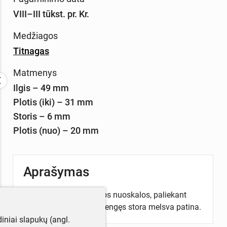
VIII–III tūkst. pr. Kr.
Medžiagos
Titnagas
Matmenys
Ilgis – 49 mm
Plotis (iki) – 31 mm
Storis – 6 mm
Plotis (nuo) – 20 mm
Aprašymas
Pagamintas iš plokščios nuoskalos, paliekant
žievę nugarėlėje. Pasidengęs stora melsva patina.
iniai slapukų (angl.