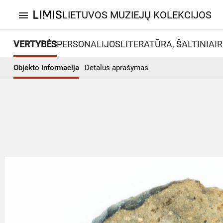
LIETUVOS MUZIEJŲ KOLEKCIJOS
menu
VERTYBĖS
PERSONALIJOS
LITERATŪRA, ŠALTINIAI
R
Objekto informacija
Detalus aprašymas