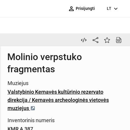
person_outline
expand_more
Prisijungti
LT
Molinio verpstuko
fragmentas
Muziejus
Valstybinio Kernavės kultūrinio rezervato
direkcija / Kernavės archeologinės vietovės
muziejus
Inventorinis numeris
KMR A 387