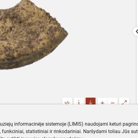
muziejų informacinėje sistemoje (LIMIS) naudojami keturi pagrind
ji, funkciniai, statistiniai ir rinkodariniai. Naršydami toliau Jūs s