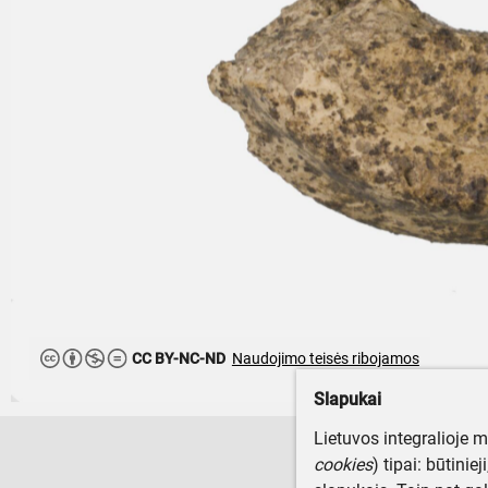
CC BY-NC-ND
Naudojimo teisės ribojamos
Slapukai
Lietuvos integralioje 
cookies
) tipai: būtinie