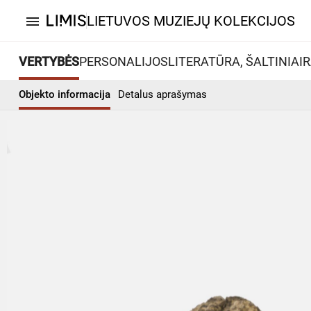
LIETUVOS MUZIEJŲ KOLEKCIJOS
menu
VERTYBĖS
PERSONALIJOS
LITERATŪRA, ŠALTINIAI
R
Objekto informacija
Detalus aprašymas