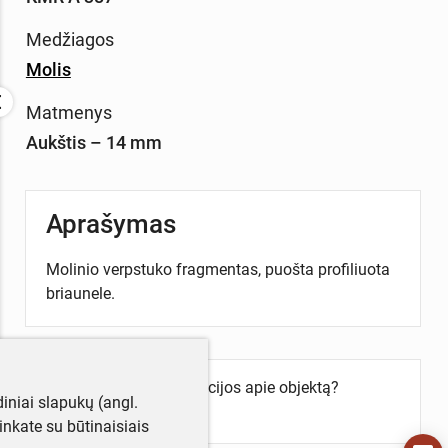
Medžiagos
Molis
Matmenys
Aukštis – 14 mm
Aprašymas
Molinio verpstuko fragmentas, puošta profiliuota
briaunele.
Turite daugiau informacijos apie objektą?
iniai slapukų (angl.
Parašykite mums!
utinkate su būtinaisiais