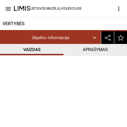
menu
more_vert
LIETUVOS MUZIEJŲ KOLEKCIJOS
VERTYBĖS
Objekto informacija
VAIZDAS
APRAŠYMAS
help_outline
CC BY-NC-ND