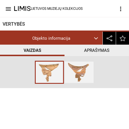
menu
more_vert
LIETUVOS MUZIEJŲ KOLEKCIJOS
VERTYBĖS
Objekto informacija
VAIZDAS
APRAŠYMAS
help_outline
CC BY-NC-ND