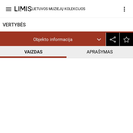
menu
more_vert
LIETUVOS MUZIEJŲ KOLEKCIJOS
VERTYBĖS
Objekto informacija
VAIZDAS
APRAŠYMAS
help_outline
CC BY-NC-ND