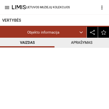
menu
more_vert
LIETUVOS MUZIEJŲ KOLEKCIJOS
VERTYBĖS
Objekto informacija
VAIZDAS
APRAŠYMAS