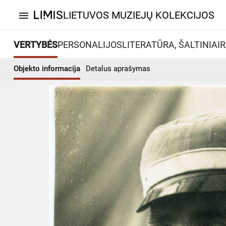
LIETUVOS MUZIEJŲ KOLEKCIJOS
menu
VERTYBĖS
PERSONALIJOS
LITERATŪRA, ŠALTINIAI
R
Objekto informacija
Detalus aprašymas