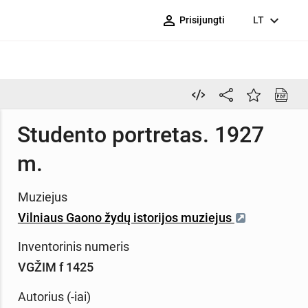
person_outline
expand_more
Prisijungti
LT
Studento portretas. 1927
m.
Muziejus
Vilniaus Gaono žydų istorijos muziejus
Inventorinis numeris
VGŽIM f 1425
Autorius (-iai)