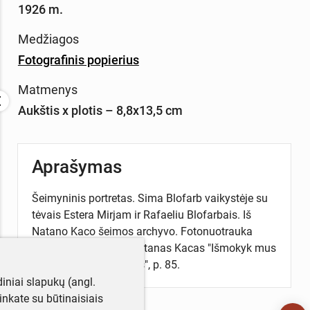
1926 m.
Medžiagos
Fotografinis popierius
Matmenys
Aukštis x plotis – 8,8x13,5 cm
Aprašymas
Šeimyninis portretas. Sima Blofarb vaikystėje su
tėvais Estera Mirjam ir Rafaeliu Blofarbais. Iš
Natano Kaco šeimos archyvo. Fotonuotrauka
publikuota knygoje: Natanas Kacas "Išmokyk mus
skaičiuoti mūsų dienas", p. 85.
iniai slapukų (angl.
utinkate su būtinaisiais