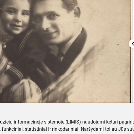
muziejų informacinėje sistemoje (LIMIS) naudojami keturi pagrind
ji, funkciniai, statistiniai ir rinkodariniai. Naršydami toliau Jūs s