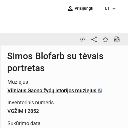
person_outline
expand_more
Prisijungti
LT
Simos Blofarb su tėvais
portretas
Muziejus
Vilniaus Gaono žydų istorijos muziejus
Inventorinis numeris
VGŽIM f 2852
Sukūrimo data