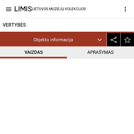
menu
more_vert
LIETUVOS MUZIEJŲ KOLEKCIJOS
VERTYBĖS
Objekto informacija
VAIZDAS
APRAŠYMAS