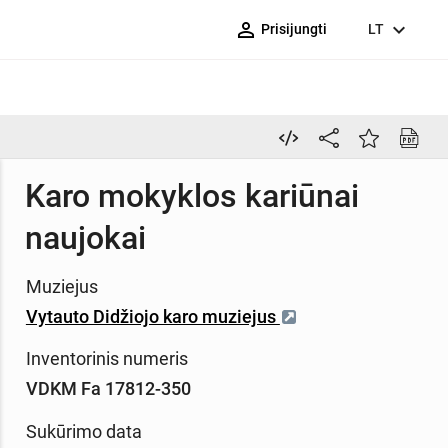
person_outline
expand_more
Prisijungti
LT
Karo mokyklos kariūnai
naujokai
Muziejus
Vytauto Didžiojo karo muziejus
Inventorinis numeris
VDKM Fa 17812-350
Sukūrimo data