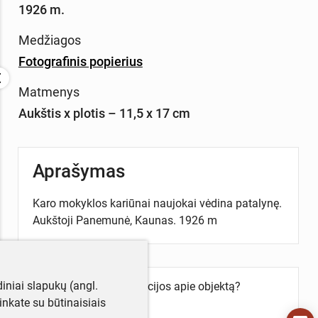
1926 m.
Medžiagos
Fotografinis popierius
Matmenys
Aukštis x plotis – 11,5 x 17 cm
Aprašymas
Karo mokyklos kariūnai naujokai vėdina patalynę.
Aukštoji Panemunė, Kaunas. 1926 m
iniai slapukų (angl.
Turite daugiau informacijos apie objektą?
utinkate su būtinaisiais
Parašykite mums!