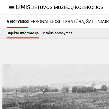
LIETUVOS MUZIEJŲ KOLEKCIJOS
menu
VERTYBĖS
PERSONALIJOS
LITERATŪRA, ŠALTINIAI
R
Objekto informacija
Detalus aprašymas