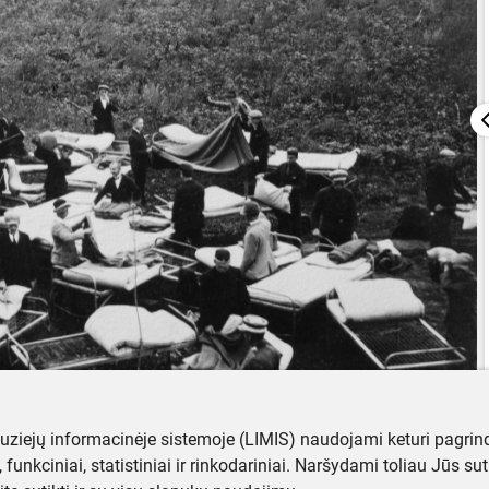
muziejų informacinėje sistemoje (LIMIS) naudojami keturi pagrind
ji, funkciniai, statistiniai ir rinkodariniai. Naršydami toliau Jūs s