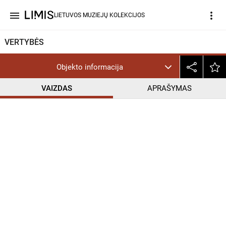
menu
more_vert
LIETUVOS MUZIEJŲ KOLEKCIJOS
VERTYBĖS
Objekto informacija
VAIZDAS
APRAŠYMAS