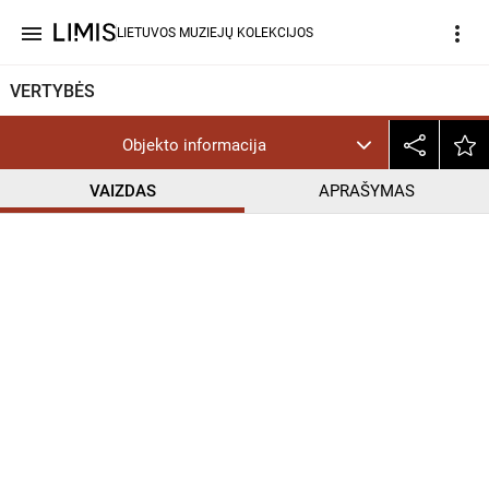
menu
more_vert
LIETUVOS MUZIEJŲ KOLEKCIJOS
VERTYBĖS
Objekto informacija
VAIZDAS
APRAŠYMAS