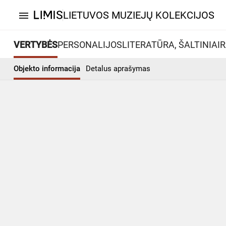
LIETUVOS MUZIEJŲ KOLEKCIJOS
menu
VERTYBĖS
PERSONALIJOS
LITERATŪRA, ŠALTINIAI
R
Objekto informacija
Detalus aprašymas