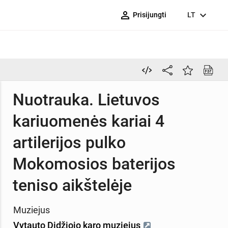
person_outline
expand_more
Prisijungti
LT
Nuotrauka. Lietuvos
kariuomenės kariai 4
artilerijos pulko
Mokomosios baterijos
teniso aikštelėje
Muziejus
Vytauto Didžiojo karo muziejus