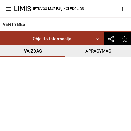
menu
more_vert
LIETUVOS MUZIEJŲ KOLEKCIJOS
VERTYBĖS
Objekto informacija
VAIZDAS
APRAŠYMAS