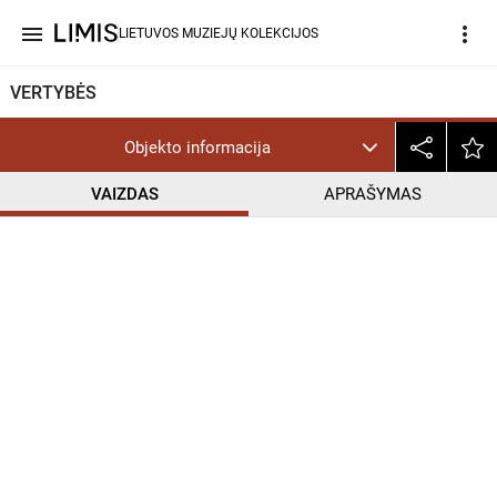
menu
more_vert
LIETUVOS MUZIEJŲ KOLEKCIJOS
VERTYBĖS
Objekto informacija
VAIZDAS
APRAŠYMAS