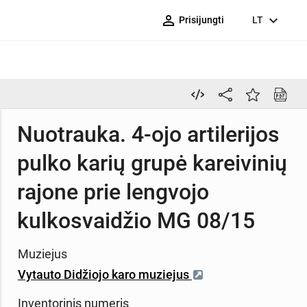
person_outline
expand_more
Prisijungti
LT
Nuotrauka. 4-ojo artilerijos
pulko karių grupė kareivinių
rajone prie lengvojo
kulkosvaidžio MG 08/15
Muziejus
Vytauto Didžiojo karo muziejus
Inventorinis numeris