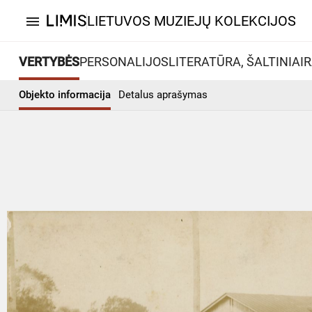
LIETUVOS MUZIEJŲ KOLEKCIJOS
menu
VERTYBĖS
PERSONALIJOS
LITERATŪRA, ŠALTINIAI
R
Objekto informacija
Detalus aprašymas