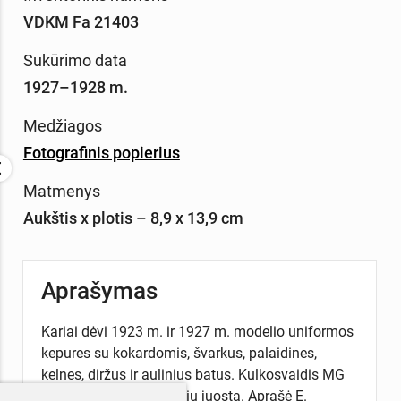
VDKM Fa 21403
Sukūrimo data
1927–1928 m.
Medžiagos
Fotografinis popierius
Matmenys
Aukštis x plotis – 8,9 x 13,9 cm
Aprašymas
Kariai dėvi 1923 m. ir 1927 m. modelio uniformos
kepures su kokardomis, švarkus, palaidines,
kelnes, diržus ir aulinius batus. Kulkosvaidis MG
08/15 užtaisytas šovinių juosta. Aprašė E.