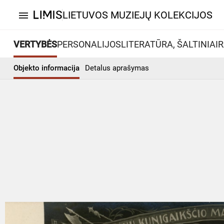
LIETUVOS MUZIEJŲ KOLEKCIJOS
menu
VERTYBĖS
PERSONALIJOS
LITERATŪRA, ŠALTINIAI
R
Objekto informacija
Detalus aprašymas