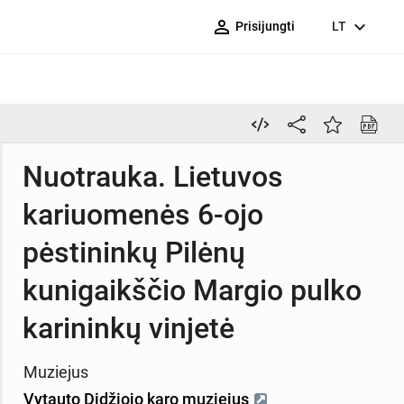
person_outline
expand_more
Prisijungti
LT
Nuotrauka. Lietuvos
kariuomenės 6-ojo
pėstininkų Pilėnų
kunigaikščio Margio pulko
karininkų vinjetė
Muziejus
Vytauto Didžiojo karo muziejus