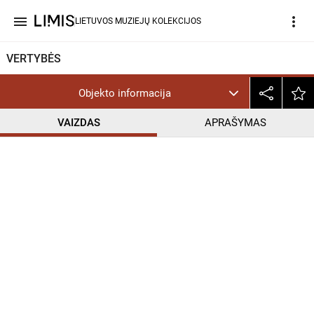
menu
more_vert
LIETUVOS MUZIEJŲ KOLEKCIJOS
VERTYBĖS
Objekto informacija
VAIZDAS
APRAŠYMAS