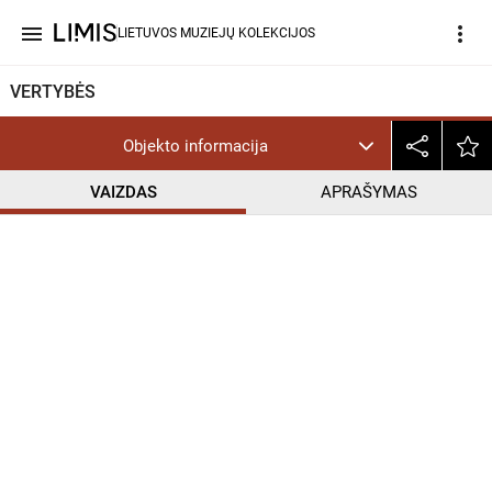
menu
more_vert
LIETUVOS MUZIEJŲ KOLEKCIJOS
VERTYBĖS
Objekto informacija
VAIZDAS
APRAŠYMAS