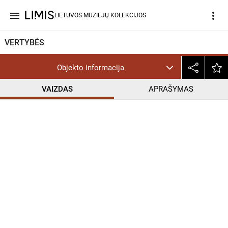
menu
more_vert
LIETUVOS MUZIEJŲ KOLEKCIJOS
VERTYBĖS
Objekto informacija
VAIZDAS
APRAŠYMAS