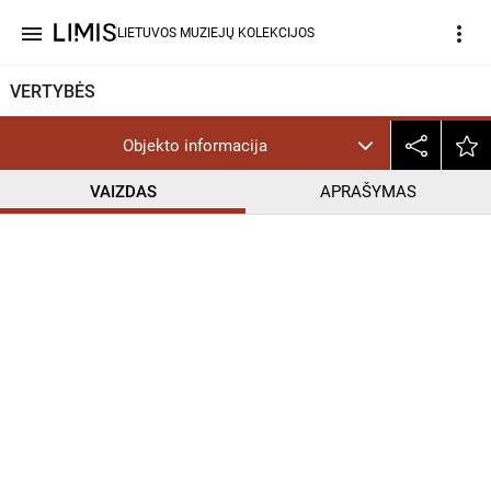
menu
more_vert
LIETUVOS MUZIEJŲ KOLEKCIJOS
VERTYBĖS
Objekto informacija
VAIZDAS
APRAŠYMAS