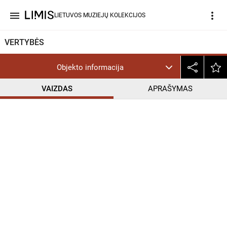
menu
more_vert
LIETUVOS MUZIEJŲ KOLEKCIJOS
VERTYBĖS
Objekto informacija
VAIZDAS
APRAŠYMAS