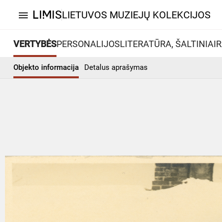
LIETUVOS MUZIEJŲ KOLEKCIJOS
menu
VERTYBĖS
PERSONALIJOS
LITERATŪRA, ŠALTINIAI
R
Objekto informacija
Detalus aprašymas