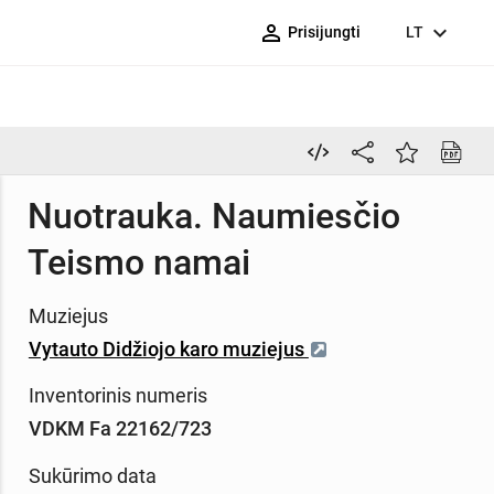
person_outline
expand_more
Prisijungti
LT
Nuotrauka. Naumiesčio
Teismo namai
Muziejus
Vytauto Didžiojo karo muziejus
Inventorinis numeris
VDKM Fa 22162/723
Sukūrimo data