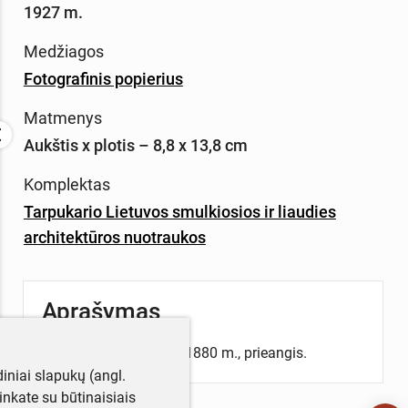
1927 m.
Medžiagos
Fotografinis popierius
Matmenys
Aukštis x plotis – 8,8 x 13,8 cm
Komplektas
Tarpukario Lietuvos smulkiosios ir liaudies
architektūros nuotraukos
Aprašymas
Teismo namų, statytų 1880 m., prieangis.
iniai slapukų (angl.
utinkate su būtinaisiais