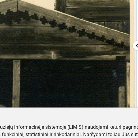
muziejų informacinėje sistemoje (LIMIS) naudojami keturi pagrind
ji, funkciniai, statistiniai ir rinkodariniai. Naršydami toliau Jūs s