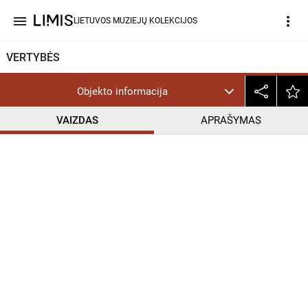
menu
more_vert
LIETUVOS MUZIEJŲ KOLEKCIJOS
VERTYBĖS
Objekto informacija
VAIZDAS
APRAŠYMAS