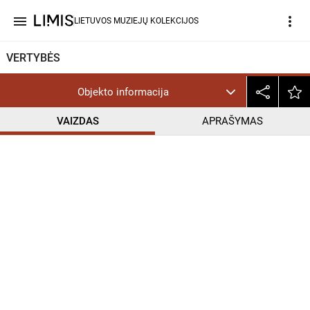
menu
more_vert
LIETUVOS MUZIEJŲ KOLEKCIJOS
VERTYBĖS
Objekto informacija
VAIZDAS
APRAŠYMAS