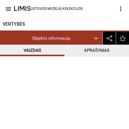
menu
more_vert
LIETUVOS MUZIEJŲ KOLEKCIJOS
VERTYBĖS
Objekto informacija
VAIZDAS
APRAŠYMAS