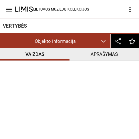
menu
more_vert
LIETUVOS MUZIEJŲ KOLEKCIJOS
VERTYBĖS
Objekto informacija
VAIZDAS
APRAŠYMAS