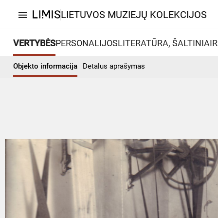
LIETUVOS MUZIEJŲ KOLEKCIJOS
menu
VERTYBĖS
PERSONALIJOS
LITERATŪRA, ŠALTINIAI
R
Objekto informacija
Detalus aprašymas