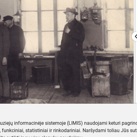
muziejų informacinėje sistemoje (LIMIS) naudojami keturi pagrind
ji, funkciniai, statistiniai ir rinkodariniai. Naršydami toliau Jūs s