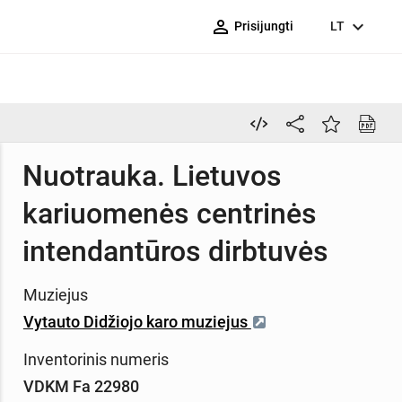
person_outline
expand_more
Prisijungti
LT
Nuotrauka. Lietuvos
kariuomenės centrinės
intendantūros dirbtuvės
Muziejus
Vytauto Didžiojo karo muziejus
Inventorinis numeris
VDKM Fa 22980