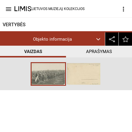
menu
more_vert
LIETUVOS MUZIEJŲ KOLEKCIJOS
VERTYBĖS
Objekto informacija
VAIZDAS
APRAŠYMAS