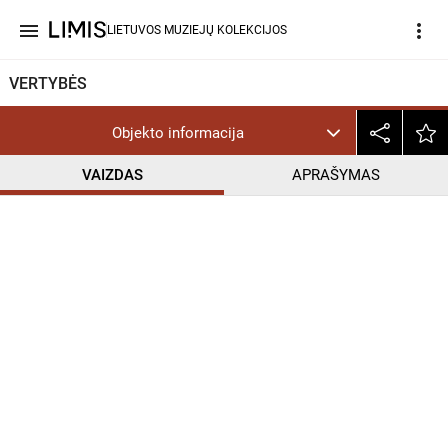
menu
more_vert
LIETUVOS MUZIEJŲ KOLEKCIJOS
VERTYBĖS
Objekto informacija
VAIZDAS
APRAŠYMAS