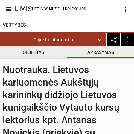
menu
more_vert
LIETUVOS MUZIEJŲ KOLEKCIJOS
VERTYBĖS
Objekto informacija
OBJEKTAS
APRAŠYMAS
Nuotrauka. Lietuvos
kariuomenės Aukštųjų
karininkų didžiojo Lietuvos
kunigaikščio Vytauto kursų
lektorius kpt. Antanas
Novickis (priekyje) su