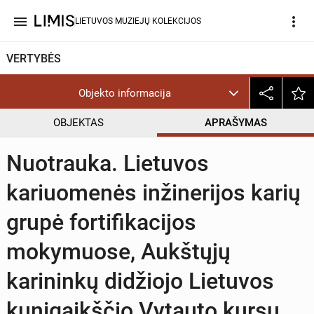
menu
more_vert
LIETUVOS MUZIEJŲ KOLEKCIJOS
VERTYBĖS
Objekto informacija
OBJEKTAS
APRAŠYMAS
Nuotrauka. Lietuvos
kariuomenės inžinerijos karių
grupė fortifikacijos
mokymuose, Aukštųjų
karininkų didžiojo Lietuvos
kunigaikščio Vytauto kursų